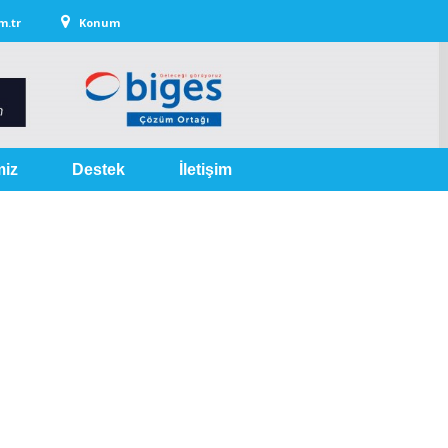
.com.tr
Konum
miz
Destek
İletişim