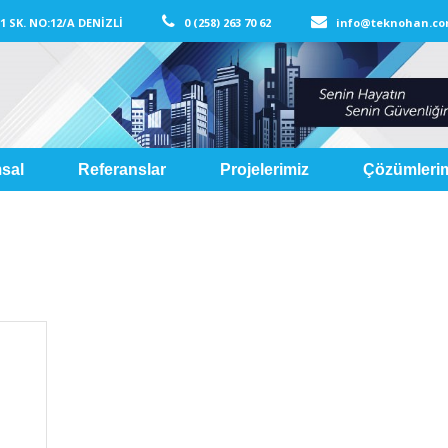
621 SK. NO:12/A DENİZLİ
0 (258) 263 70 62
info@teknohan
sal
Referanslar
Projelerimiz
Çözümleri